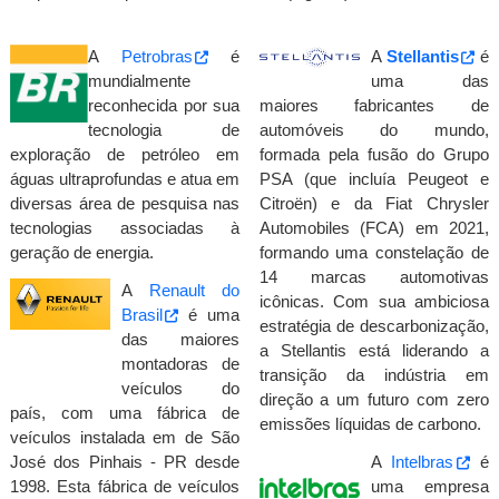
A
Petrobras
é
A
Stellantis
é
mundialmente
uma das
reconhecida por sua
maiores fabricantes de
tecnologia de
automóveis do mundo,
exploração de petróleo em
formada pela fusão do Grupo
águas ultraprofundas e atua em
PSA (que incluía Peugeot e
diversas área de pesquisa nas
Citroën) e da Fiat Chrysler
tecnologias associadas à
Automobiles (FCA) em 2021,
geração de energia.
formando uma constelação de
14 marcas automotivas
A
Renault do
icônicas. Com sua ambiciosa
Brasil
é uma
estratégia de descarbonização,
das maiores
a Stellantis está liderando a
montadoras de
transição da indústria em
veículos do
direção a um futuro com zero
país, com uma fábrica de
emissões líquidas de carbono.
veículos instalada em de São
José dos Pinhais - PR desde
A
Intelbras
é
1998. Esta fábrica de veículos
uma empresa