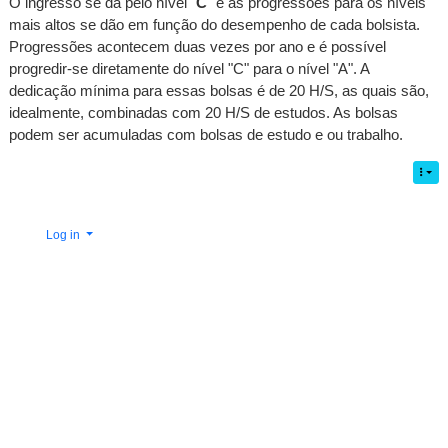
O ingresso se dá pelo nível "
C
" e as progressões para os níveis
mais altos se dão em função do desempenho de cada bolsista.
Progressões acontecem duas vezes por ano e é possível
progredir-se diretamente do nível "C" para o nível "A". A
dedicação mínima para essas bolsas é de 20 H/S, as quais são,
idealmente, combinadas com 20 H/S de estudos. As bolsas
podem ser acumuladas com bolsas de estudo e ou trabalho.
Log in