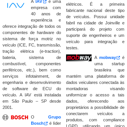
A
IAV
é uma
elétricos. É a primeira
empresa com
fabricante nacional deste tipo
40 anos de
de veículos. Possui unidade
experiência e
fabril na cidade de Joinville e
oferece integração de todos os
participará do projeto com
componentes de hardware do
suporte de engenheiros e um
sistema de força motriz no
veículo para integração e
veículo (ICE, FC, transmissão,
testes.
tração elétrica (e-traction),
bateria, sistema de
A
mobway
é
combustível, componentes
uma startup
periféricos, etc.), bem como
brasileira que
serviços infotainment, de
mantém uma plataforma de
engenharia e desenvolvimento
dados veiculares conectada às
de software de ECU do
montadoras visando
veículo. A IAV está instalada
uniformizar o acesso a tais
em São Paulo – SP desde
dados, oferecendo aos
2001.
proprietários a possibilidade de
conectarem veículos a
O
Grupo
produtos, com compliance
Bosch
é líder
LGPD, utilizando um único