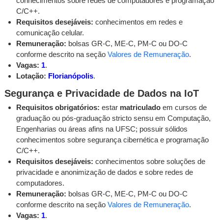
conhecimentos sobre redes de computadores e programação
C/C++.
Requisitos desejáveis:
conhecimentos em redes e
comunicação celular.
Remuneração:
bolsas GR-C, ME-C, PM-C ou DO-C
conforme descrito na seção
Valores de Remuneração
.
Vagas:
1
.
Lotação:
Florianópolis
.
Segurança e Privacidade de Dados na IoT
Requisitos obrigatórios:
estar
matriculado
em cursos de
graduação ou pós-graduação stricto sensu em Computação,
Engenharias ou áreas afins na UFSC; possuir sólidos
conhecimentos sobre segurança cibernética e programação
C/C++.
Requisitos desejáveis:
conhecimentos sobre soluções de
privacidade e anonimização de dados e sobre redes de
computadores.
Remuneração:
bolsas GR-C, ME-C, PM-C ou DO-C
conforme descrito na seção
Valores de Remuneração
.
Vagas:
1
.