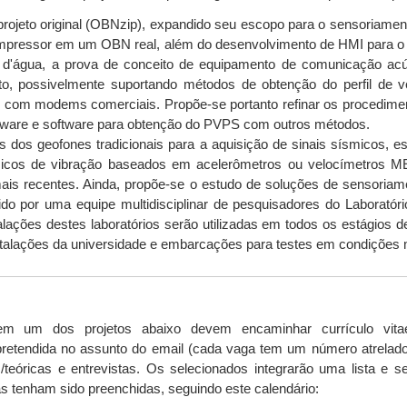
projeto original (OBNzip), expandido seu escopo para o sensoriame
compressor em um OBN real, além do desenvolvimento de HMI para o 
a d'água, a prova de conceito de equipamento de comunicação ac
to, possivelmente suportando métodos de obtenção do perfil de
 com modems comerciais. Propõe-se portanto refinar os procedimen
dware e software para obtenção do PVPS com outros métodos.
es dos geofones tradicionais para a aquisição de sinais sísmicos,
smicos de vibração baseados em acelerômetros ou velocímetros ME
ais recentes. Ainda, propõe-se o estudo de soluções de sensoriam
do por uma equipe multidisciplinar de pesquisadores do Laboratór
lações destes laboratórios serão utilizadas em todos os estágios 
nstalações da universidade e embarcações para testes em condições
em um dos projetos abaixo devem encaminhar currículo vita
retendida no assunto do email (cada vaga tem um número atrelado
cas/teóricas e entrevistas. Os selecionados integrarão uma lista
s tenham sido preenchidas, seguindo este calendário: