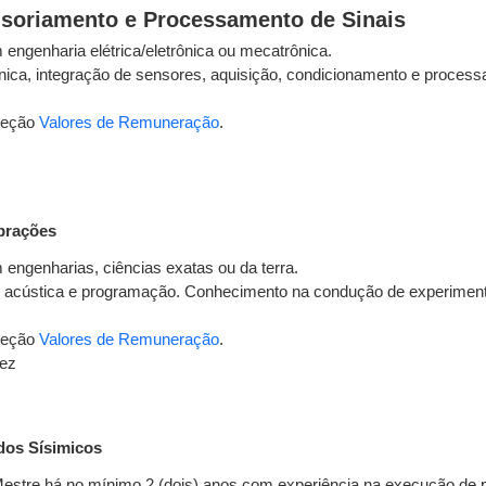
nsoriamento e Processamento de Sinais
engenharia elétrica/eletrônica ou mecatrônica.
ica, integração de sensores, aquisição, condicionamento e processa
seção
Valores de Remuneração
.
ibrações
engenharias, ciências exatas ou da terra.
acústica e programação. Conhecimento na condução de experimento
seção
Valores de Remuneração
.
uez
dos Sísimicos
stre há no mínimo 2 (dois) anos com experiência na execução de pr