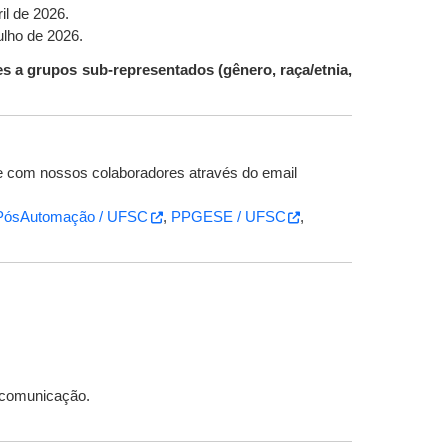
ril de 2026.
julho de 2026.
es a grupos sub-representados (gênero, raça/etnia,
te com nossos colaboradores através do email
PósAutomação / UFSC
,
PPGESE / UFSC
,
a comunicação.