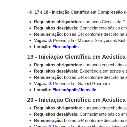
--!!!
17 e 18 - Iniciação Científica em Compressão 
Requisitos obrigatórios:
cursando Ciencia da C
Requisitos desejáveis:
Conhecimento básico em 
Remuneração:
bolsas GR conforme descrito na
Vagas:
0
. Preenchida - Manuela Skrsypcsak Kist 
Lotação:
Florianópolis
.--
19 - Iniciação Científica em Acústica
Requisitos obrigatórios:
cursando engenharia ou
Requisitos desejáveis:
Experiência em testes e
Remuneração:
bolsas GR conforme descrito na
Vagas:
0
. Preenchida - Gabriel Guerreiro
Lotação:
Florianópolis/Joinville
.
20 - Iniciação Científica em Acústic
Requisitos obrigatórios:
cursando engenharia o
Requisitos desejáveis:
Conhecimento básico em a
Remuneração:
bolsas GR conforme descrito na
Vagas:
0
. Preenchida - Brunna Raphaela Teixeira 