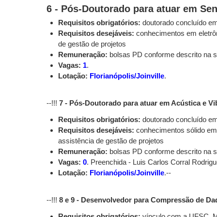
6 - Pós-Doutorado para atuar em Se
Requisitos obrigatórios:
doutorado concluído em 
Requisitos desejáveis:
conhecimentos em eletrôn
de gestão de projetos
Remuneração:
bolsas PD conforme descrito na 
Vagas:
1
.
Lotação:
Florianópolis/Joinville
.
--!!!
7 - Pós-Doutorado para atuar em Acústica e V
Requisitos obrigatórios:
doutorado concluído em 
Requisitos desejáveis:
conhecimentos sólido em 
assistência de gestão de projetos
Remuneração:
bolsas PD conforme descrito na 
Vagas:
0
. Preenchida - Luis Carlos Corral Rodrig
Lotação:
Florianópolis/Joinville
.--
--!!!
8 e 9 - Desenvolvedor para Compressão de Da
Requisitos obrigatórios:
vínculo com a UFSC, Me