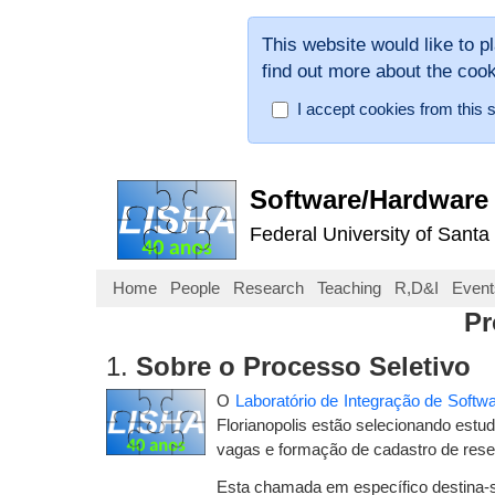
This website would like to p
find out more about the coo
I accept cookies from this s
Software/Hardware 
Federal University of Santa
Home
People
Research
Teaching
R,D&I
Event
Pr
1.
Sobre o Processo Seletivo
O
Laboratório de Integração de Softw
Florianopolis estão selecionando estu
vagas e formação de cadastro de rese
Esta chamada em específico destina-se