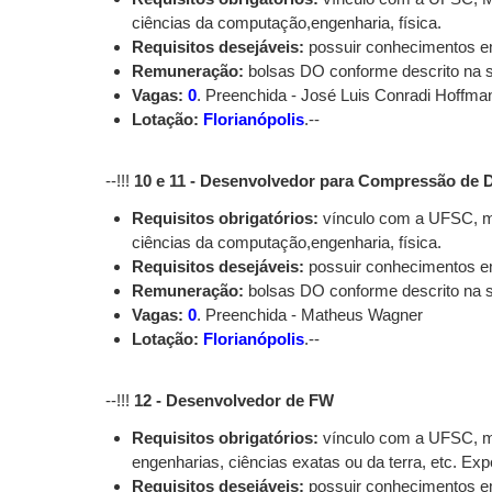
ciências da computação,engenharia, física.
Requisitos desejáveis:
possuir conhecimentos em
Remuneração:
bolsas DO conforme descrito na
Vagas:
0
. Preenchida - José Luis Conradi Hoffman
Lotação:
Florianópolis
.--
--!!!
10 e 11 - Desenvolvedor para Compressão de 
Requisitos obrigatórios:
vínculo com a UFSC, me
ciências da computação,engenharia, física.
Requisitos desejáveis:
possuir conhecimentos em
Remuneração:
bolsas DO conforme descrito na
Vagas:
0
. Preenchida - Matheus Wagner
Lotação:
Florianópolis
.--
--!!!
12 - Desenvolvedor de FW
Requisitos obrigatórios:
vínculo com a UFSC, me
engenharias, ciências exatas ou da terra, etc. E
Requisitos desejáveis:
possuir conhecimentos em