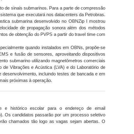
nto de sinais submarinos. Para a parte de compressão
sistema que executará nos datacenters da Petrobras.
ústica submarina desenvolvido no OBNZip I mostrou
 velocidade de propagação sonora além dos métodos
tos de obtenção do PVPS a partir do travel time com
 especialmente quando instalados em OBNs, propõe-se
MS e fusão de sensores, aproveitando dispositivos
ento submarino utilizando magnetômetros comerciais
io de Vibrações e Acústica (LVA) e do Laboratório de
de desenvolvimento, incluindo testes de bancada e em
 mais próximas à operação.
e e histórico escolar para o endereço de email
). Os candidatos passarão por um processo seletivo
 e serão chamados tão logo as vagas sejam abertas. O