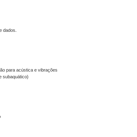
e dados.
o para acústica e vibrações
 subaquático)
o