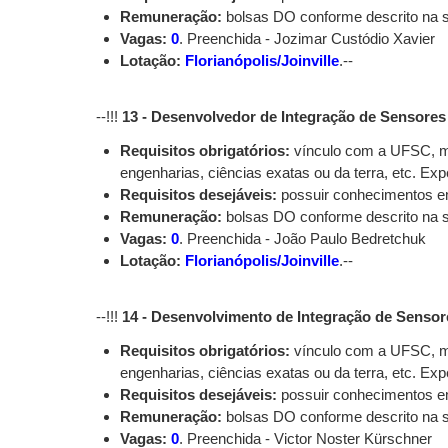
Remuneração:
bolsas DO conforme descrito na
Vagas:
0
. Preenchida - Jozimar Custódio Xavier
Lotação:
Florianópolis/Joinville
.--
--!!!
13 - Desenvolvedor de Integração de Sensor
Requisitos obrigatórios:
vínculo com a UFSC, me
engenharias, ciências exatas ou da terra, etc. E
Requisitos desejáveis:
possuir conhecimentos em
Remuneração:
bolsas DO conforme descrito na
Vagas:
0
. Preenchida - João Paulo Bedretchuk
Lotação:
Florianópolis/Joinville
.--
--!!!
14 - Desenvolvimento de Integração de Sensor
Requisitos obrigatórios:
vínculo com a UFSC, me
engenharias, ciências exatas ou da terra, etc. E
Requisitos desejáveis:
possuir conhecimentos em
Remuneração:
bolsas DO conforme descrito na
Vagas:
0
. Preenchida - Victor Noster Kürschner