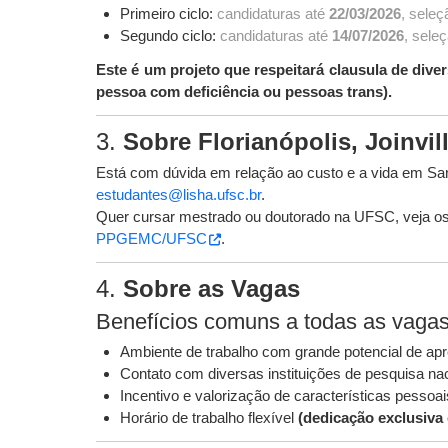
Primeiro ciclo:
candidaturas até
22/03/2026
, seleç
Segundo ciclo:
candidaturas até
14/07/2026
, sele
Este é um projeto que respeitará clausula de dive
pessoa com deficiência ou pessoas trans).
3.
Sobre Florianópolis, Joinvi
Está com dúvida em relação ao custo e a vida em San
estudantes@lisha.ufsc.br
.
Quer cursar mestrado ou doutorado na UFSC, veja os
PPGEMC/UFSC
.
4.
Sobre as Vagas
Benefícios comuns a todas as vaga
Ambiente de trabalho com grande potencial de apre
Contato com diversas instituições de pesquisa nac
Incentivo e valorização de características pessoa
Horário de trabalho flexível
(dedicação exclusiva