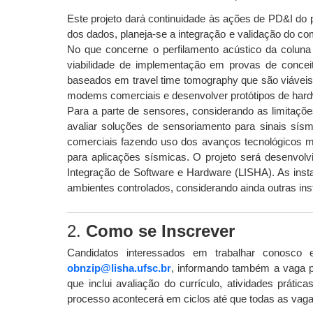
Este projeto dará continuidade às ações de PD&I do 
dos dados, planeja-se a integração e validação do 
No que concerne o perfilamento acústico da colun
viabilidade de implementação em provas de concei
baseados em travel time tomography que são viáveis
modems comerciais e desenvolver protótipos de har
Para a parte de sensores, considerando as limitaçõ
avaliar soluções de sensoriamento para sinais sí
comerciais fazendo uso dos avanços tecnológicos m
para aplicações sísmicas. O projeto será desenvolvi
Integração de Software e Hardware (LISHA). As insta
ambientes controlados, considerando ainda outras i
2.
Como se Inscrever
Candidatos interessados em trabalhar conosco 
obnzip@lisha.ufsc.br
, informando também a vaga p
que inclui avaliação do currículo, atividades práti
processo acontecerá em ciclos até que todas as vaga