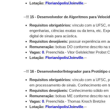
Lotação:
Florianópolis/Joinville
.--
--!!!
15 - Desenvolvedor de Algoritmos para Veloc
Requisitos obrigatórios:
vínculo com a UFSC, me
engenharias, ciências exatas ou da terra, etc. E
digital de sinais para acústica.
Requisitos desejáveis:
possuir experiência em a
Remuneração:
bolsas DO conforme descrito na
Vagas:
0
. Preenchida - Vitor Gelsleichter Probst Cu
Lotação:
Florianópolis/Joinville
.--
--!!!
16 - Desenvolvedor/Integrador para Protótipo
Requisitos obrigatórios:
vínculo com a UFSC, pr
em processamento de sinais. Conhecimento em tr
Requisitos desejáveis:
Conhecimento sólido em i
Remuneração:
bolsas ME conforme descrito na
Vagas:
0
. Preenchida - Thomas Knoch Bretzke
Lotação:
Florianópolis/Joinville
.--